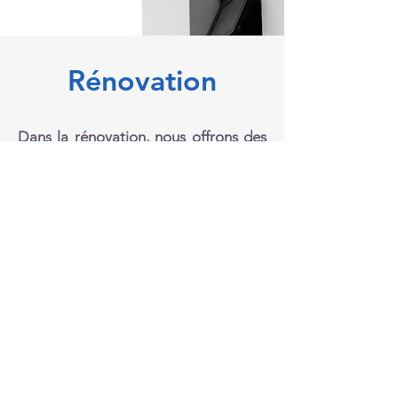
Rénovation
Dans la rénovation, nous offrons des
services complets pour moderniser et
améliorer vos installations.
Que ce soit pour rénover une salle de
bains, mettre à jour vos tuyauteries
ou installer de nouveaux
équipements, nous nous engageons à
fournir un travail de qualité,
respectant vos besoins et votre
budget.
Nous vous garantissons des solutions
durables et adaptées pour un confort
optimal et une fonctionnalité accrue