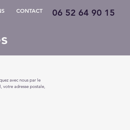
NS
CONTACT
06 52 64 90 15
es
quez avec nous par le
, votre adresse postale,